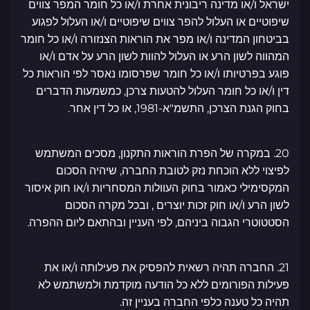
ישראל ו/או מדינה ריבונית אחרת ו/או כל חומר המפר צווים
שיפוטיים או העלול להפר צווים שיפוטיים ו/או העלול לפגוע
בביטחון המדינה ו/או מפר את הוראות הצנזורה ו/או כל חומר
המהווה לשון הרע או העלול להוות לשון הרע על אדם ו/או
פוגע בפרטיותו ו/או כל חומר שפרסומו נאסר לפי הוראות כל
דין ו/או כל חומר העלול להטעות צרכן, כמשמעות הדברים
בחוק הגנת הצרכן, התשמ"א-1981, או כל דין אחר.
20. במקרה של הפרת הוראות התקנון, מסכים המשתמש
לפיצוי ללא הוכחת נזק לטובת החברה, שיהיה הסכום
המקסימילי כאמור בחוק העוולות המסחריות ו/או חוק איסור
לשון הרע ו/או חוק זכות יוצרים , ובכל מקרה הסכום
הסטטוטרי הגבוה ביניהם, לפי העניין ובהתאם ליום ההפרה.
21. החברה תהיה רשאית להפסיק את פעילותה ו/או את
פעילות הפורומים ללא כל הודעה מוקדמת ולמשתמש לא
תהיה כל טענה כלפי החברה בעניין זה.