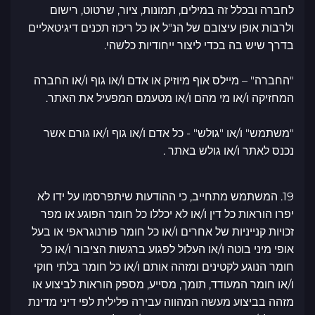
לחברה ובכלל זה במילים, תמונות, ציור, שרטוט, רישום
ולרבות אופן עיצובם של הנ"ל או כל ריכוז תכנים דיגיטאליים
בדרך שיש בה בכדי ליצור ייחודיות כלשהי.
"החברה" – מיילס אוף מיוזיק או אדם ו/או גוף ו/או החברה
המחזיקה ו/או מי מהם ו/או מטעמם המפעיל את האתר.
"משתמש" ו/או "גולש" - כל אדם ו/או גוף ו/או גורם אשר
נכנס לאתר ו/או גולש באתר .
19. המשתמש מתחייב, כי ההודעות שיתפרסמו על ידו לא
יפרו הוראות כל דין ו/או לא יכללו כל חומר הפוגע או מפר
זכויות קנייניות של אחרים ו/או כל חומר פורנוגראפי או בעל
אופי מיני בוטה ו/או העלול לפגוע ברגשות הציבור ו/או כל
חומר הנוגע לקטינים ומזהה אותם ו/או כל חומר בלתי חוקי
ו/או חומר המעודד, תומך, מסייע, מספק הוראות לביצוע או
מזהה בביצוע מעשה המהווה עבירה פלילית לפי דיני מדינת