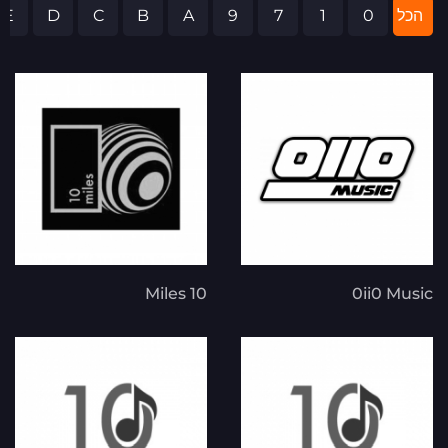
הכל
0
1
7
9
A
B
C
D
E
10 Miles
0ii0 Music