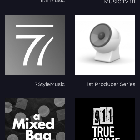
1M1 Music
111 MUSIC TV
7StyleMusic
1st Producer Series