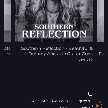
Beats
Southern Reflection - Beautiful &
Dreamy Acoustic Guitar Cues
Expe
50 טראקים
50 טראקים
טראק:
Acoustic Decisions