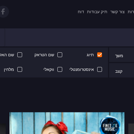
רות
צור קשר
תיק עבודות
דוח
תיוג
שם הטראק
שם האלב
משך
אינסטרומנטלי
ווקאלי
מלחין
קצב
Next