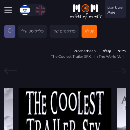
קטלוג
פרויקטים שלי
פלייליסט שלי
ראשי
קטלוג
Promethean
The Coolest Trailer SFX... In The World Vol II