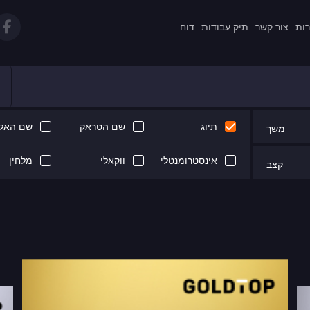
רות
צור קשר
תיק עבודות
דוח
תיוג
שם הטראק
שם האלב
משך
אינסטרומנטלי
ווקאלי
מלחין
קצב
Next