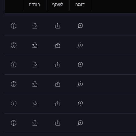
דומה
לשתף
הורדה