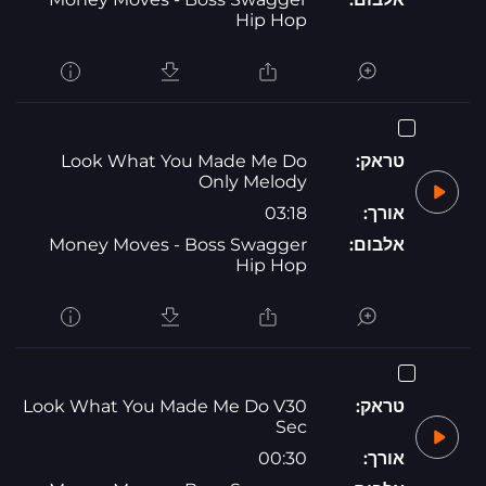
Hip Hop
טראק:
Look What You Made Me Do
Only Melody
אורך:
03:18
אלבום:
Money Moves - Boss Swagger
Hip Hop
טראק:
Look What You Made Me Do V30
Sec
אורך:
00:30