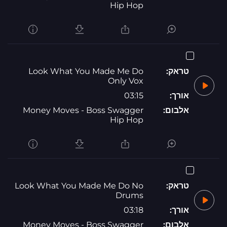
Hip Hop
טראק:
Look What You Made Me Do
Only Vox
אורך:
03:15
אלבום:
Money Moves - Boss Swagger
Hip Hop
טראק:
Look What You Made Me Do No
Drums
אורך:
03:18
אלבום:
Money Moves - Boss Swagger