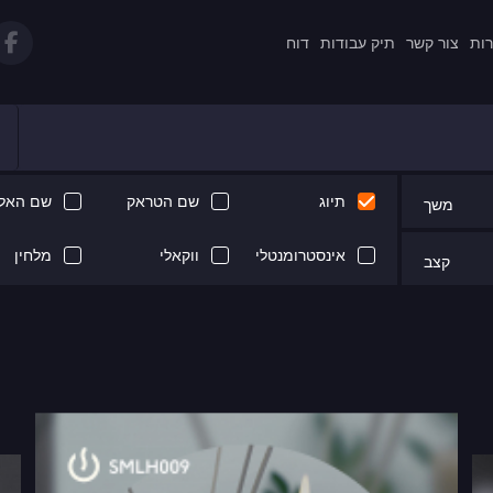
רות
צור קשר
תיק עבודות
דוח
תיוג
שם הטראק
שם האלב
משך
אינסטרומנטלי
ווקאלי
מלחין
קצב
Next