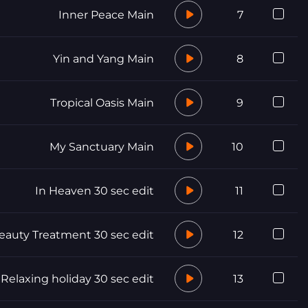
Inner Peace Main
7
Yin and Yang Main
8
Tropical Oasis Main
9
My Sanctuary Main
10
In Heaven 30 sec edit
11
eauty Treatment 30 sec edit
12
Relaxing holiday 30 sec edit
13