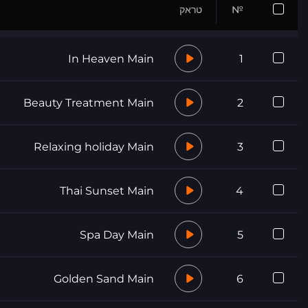
№
טראק
In Heaven Main
1
Beauty Treatment Main
2
Relaxing holiday Main
3
Thai Sunset Main
4
Spa Day Main
5
Golden Sand Main
6