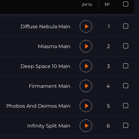
№
טראק
Diffuse Nebula Main
1
Miasma Main
2
Deep Space 10 Main
3
Firmament Main
4
Phobos And Deimos Main
5
Infinity Split Main
6