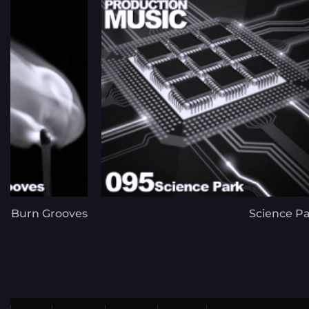
ow Burn Grooves
Science P