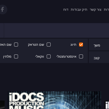
רות
צור קשר
תיק עבודות
דוח
תיוג
שם הטראק
שם האלב
משך
אינסטרומנטלי
ווקאלי
מלחין
קצב
Next