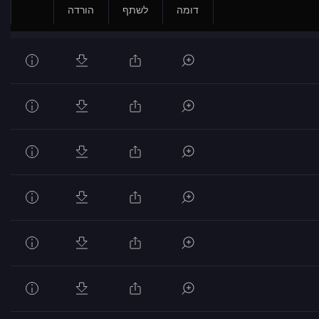
דומה
לשתף
הורדה