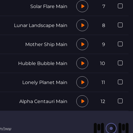
Solar Flare Main
7
Lunar Landscape Main
8
Mother Ship Main
9
Hubble Bubble Main
10
Lonely Planet Main
11
Alpha Centauri Main
12
שאלות 