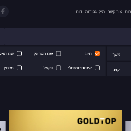
רות
צור קשר
תיק עבודות
דוח
תיוג
שם הטראק
שם האלב
משך
אינסטרומנטלי
ווקאלי
מלחין
קצב
Next