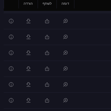
דומה
לשתף
הורדה