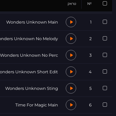
№
טראק
Wonders Unknown Main
1
nders Unknown No Melody
2
Wonders Unknown No Perc
3
onders Unknown Short Edit
4
Wonders Unknown Sting
5
Time For Magic Main
6