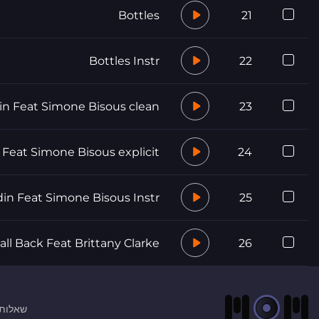
Bottles
21
Bottles Instr
22
din Feat Simone Bisous clean
23
n Feat Simone Bisous explicit
24
din Feat Simone Bisous Instr
25
all Back Feat Brittany Clarke
26
שאלות 