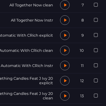
All Together Now clean
7
All Together Now Instr
8
tomatic With CRich explicit
9
Automatic With CRich clean
10
Automatic With CRich Instr
11
omething Candles Feat J Ivy
12
explicit
omething Candles Feat J Ivy
13
clean