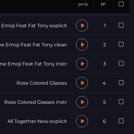
№
טראק
Emoji Feat Fat Tony explicit
1
e Emoji Feat Fat Tony clean
2
me Emoji Feat Fat Tony Instr
3
Rose Colored Glasses
4
Rose Colored Glasses Instr
5
All Together Now explicit
6