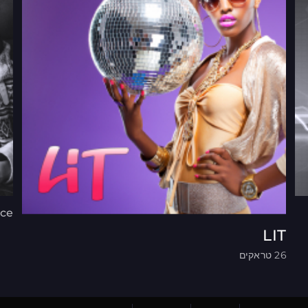
nce
LIT
26 טראקים