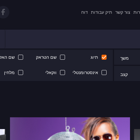
רות
צור קשר
תיק עבודות
דוח
תיוג
שם הטראק
שם האלב
משך
אינסטרומנטלי
ווקאלי
מלחין
קצב
Next