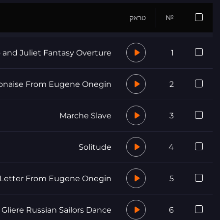
№
טראק
and Juliet Fantasy Overture
1
onaise From Eugene Onegin
2
Marche Slave
3
Solitude
4
 Letter From Eugene Onegin
5
Gliere Russian Sailors Dance
6