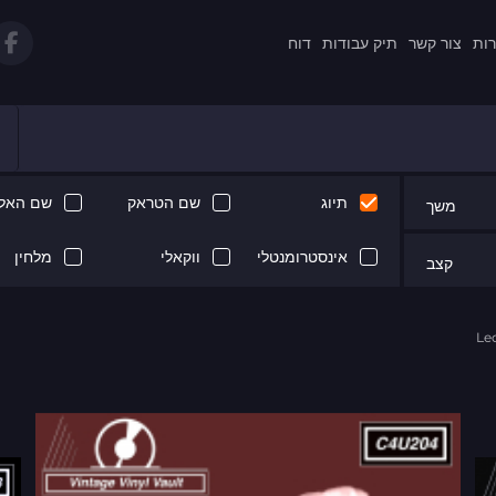
רות
צור קשר
תיק עבודות
דוח
תיוג
שם הטראק
שם האלב
משך
אינסטרומנטלי
ווקאלי
מלחין
קצב
Le
Next