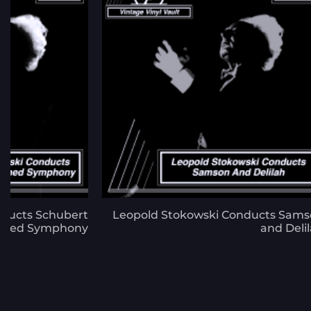
nducts Schubert
Leopold Stokowski Conducts Sam
ished Symphony
and Deli